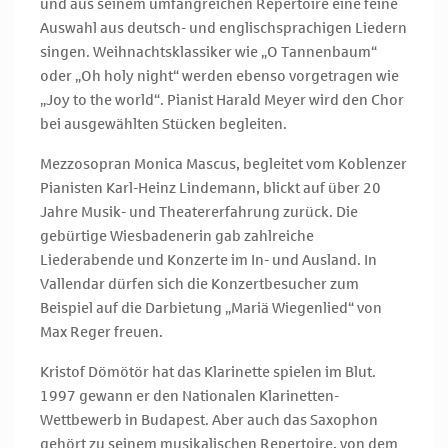
und aus seinem umfangreichen Repertoire eine feine
Auswahl aus deutsch- und englischsprachigen Liedern
singen. Weihnachtsklassiker wie „O Tannenbaum“
oder „Oh holy night“ werden ebenso vorgetragen wie
„Joy to the world“. Pianist Harald Meyer wird den Chor
bei ausgewählten Stücken begleiten.
Mezzosopran Monica Mascus, begleitet vom Koblenzer
Pianisten Karl-Heinz Lindemann, blickt auf über 20
Jahre Musik- und Theatererfahrung zurück. Die
gebürtige Wiesbadenerin gab zahlreiche
Liederabende und Konzerte im In- und Ausland. In
Vallendar dürfen sich die Konzertbesucher zum
Beispiel auf die Darbietung „Mariä Wiegenlied“ von
Max Reger freuen.
Kristof Dömötör hat das Klarinette spielen im Blut.
1997 gewann er den Nationalen Klarinetten-
Wettbewerb in Budapest. Aber auch das Saxophon
gehört zu seinem musikalischen Repertoire, von dem