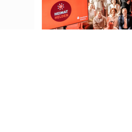
HeimatHelden: Weil Sie Gut
Bürgerliches Engagement für die Allgemeinhei
Institution unserer Heimat ist unverzichtbar. 
Koblenz und Umgebung bei, die unsere Heima
Mit dem Preis “HeimatHelden” möchten wir, d