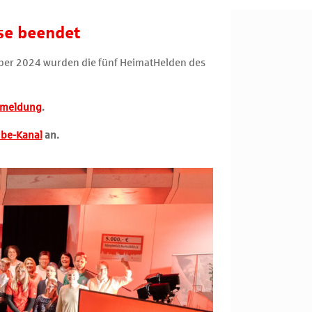
e beendet
ber 2024 wurden die fünf HeimatHelden des
emeldung
.
be-Kanal
an.