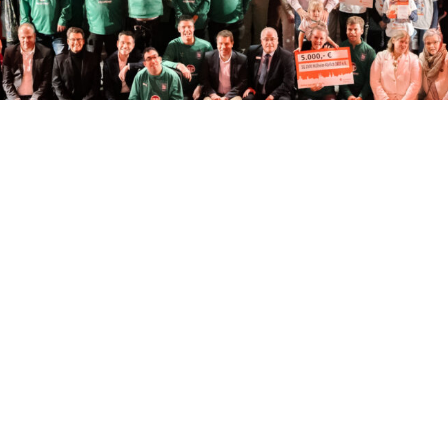
es tun!
t ist für unsere Gesellschaft unverzichtbar. Ihr Engagement in ei
Sie und Ihre Mitstreiterinnen und Mitstreiter tun nicht nur Gutes, 
t so l(i)ebenswert macht.
ie Sparkasse Koblenz, Danke sagen und unseren Respekt für Ihre 