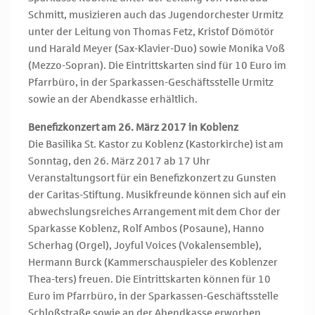
Schmitt, musizieren auch das Jugendorchester Urmitz
unter der Leitung von Thomas Fetz, Kristof Dömötör
und Harald Meyer (Sax-Klavier-Duo) sowie Monika Voß
(Mezzo-Sopran). Die Eintrittskarten sind für 10 Euro im
Pfarrbüro, in der Sparkassen-Geschäftsstelle Urmitz
sowie an der Abendkasse erhältlich.
Benefizkonzert am 26. März 2017 in Koblenz
Die Basilika St. Kastor zu Koblenz (Kastorkirche) ist am
Sonntag, den 26. März 2017 ab 17 Uhr
Veranstaltungsort für ein Benefizkonzert zu Gunsten
der Caritas-Stiftung. Musikfreunde können sich auf ein
abwechslungsreiches Arrangement mit dem Chor der
Sparkasse Koblenz, Rolf Ambos (Posaune), Hanno
Scherhag (Orgel), Joyful Voices (Vokalensemble),
Hermann Burck (Kammerschauspieler des Koblenzer
Thea-ters) freuen. Die Eintrittskarten können für 10
Euro im Pfarrbüro, in der Sparkassen-Geschäftsstelle
Schloßstraße sowie an der Abendkasse erworben