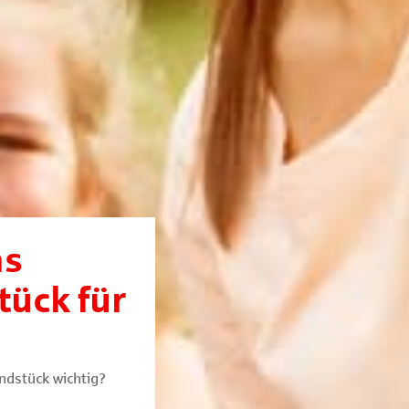
as
tück für
ndstück wichtig?