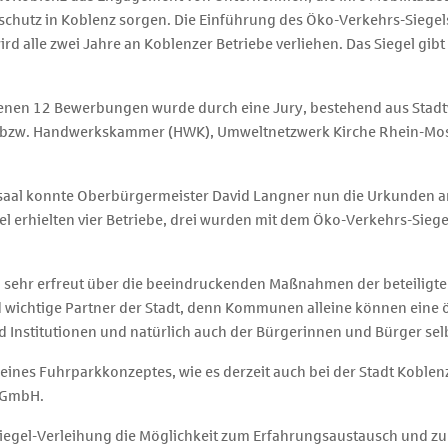
schutz in Koblenz sorgen. Die Einführung des Öko-Verkehrs-Siegel
d alle zwei Jahre an Koblenzer Betriebe verliehen. Das Siegel gibt
enen 12 Bewerbungen wurde durch eine Jury, bestehend aus Stad
) bzw. Handwerkskammer (HWK), Umweltnetzwerk Kirche Rhein-Mo
ussaal konnte Oberbürgermeister David Langner nun die Urkunden
 erhielten vier Betriebe, drei wurden mit dem Öko-Verkehrs-Siege
 sehr erfreut über die beeindruckenden Maßnahmen der beteiligten 
wichtige Partner der Stadt, denn Kommunen alleine können eine 
d Institutionen und natürlich auch der Bürgerinnen und Bürger selb
 eines Fuhrparkkonzeptes, wie es derzeit auch bei der Stadt Koblen
o GmbH.
Siegel-Verleihung die Möglichkeit zum Erfahrungsaustausch und zur