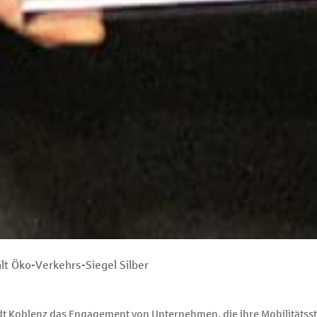
lt Öko-Verkehrs-Siegel Silber
dt Koblenz das Engagement von Unternehmen, die ihre Mobilitätsst