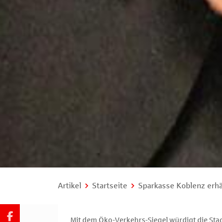
Artikel
Startseite
Sparkasse Koblenz erhä
Mit dem Öko-Verkehrs-Siegel würdigt die Sta