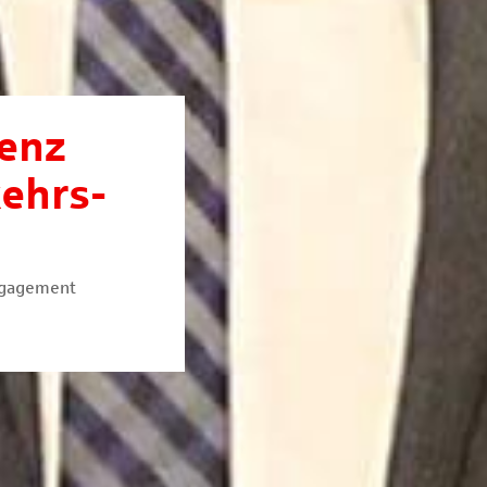
enz
kehrs-
ngagement