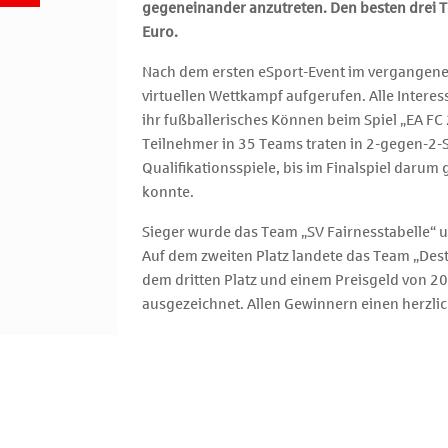
gegeneinander anzutreten. Den besten drei 
Euro.
Nach dem ersten eSport-Event im vergangene
virtuellen Wettkampf aufgerufen. Alle Intere
ihr fußballerisches Können beim Spiel „EA FC
Teilnehmer in 35 Teams traten in 2-gegen-2-
Qualifikationsspiele, bis im Finalspiel daru
konnte.
Sieger wurde das Team „SV Fairnesstabelle“ u
Auf dem zweiten Platz landete das Team „Dest
dem dritten Platz und einem Preisgeld von 2
ausgezeichnet. Allen Gewinnern einen herzl
Die zahlreichen Teilnehmer und Zuschauer ha
sondern konnten sich auch am leckeren Pizza
professionellen Kommentators Angelos Demirt
Darmstadt kommentiert, kam sogar echte Sta
wurde die Sparkasse von Ex-eSport-Profi Yann