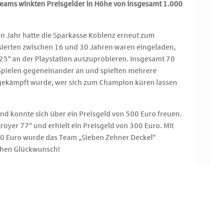
Teams winkten Preisgelder in Höhe von insgesamt 1.000
n Jahr hatte die Sparkasse Koblenz erneut zum
ssierten zwischen 16 und 30 Jahren waren eingeladen,
 25“ an der Playstation auszuprobieren. Insgesamt 70
Spielen gegeneinander an und spielten mehrere
m gekämpft wurde, wer sich zum Champion küren lassen
nd konnte sich über ein Preisgeld von 500 Euro freuen.
royer 77“ und erhielt ein Preisgeld von 300 Euro. Mit
00 Euro wurde das Team „Sieben Zehner Deckel“
ichen Glückwunsch!
tten beim eFootball-Turnier nicht nur jede Menge Spaß,
-Buffet und Getränken stärken. Dank des
soglou, der aktuell das Fanradio für den SV 98
dionatmosphäre auf. Bei der Organisation des Events
ick Reiners aus Mülheim-Kärlich unterstützt, der vier