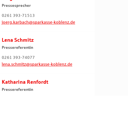
Pressesprecher
0261 393-71513
joerg.karbach@sparkasse-koblenz.de
Lena Schmitz
Pressereferentin
0261 393-74077
lena.schmitz@sparkasse-koblenz.de
Katharina Renfordt
Pressereferentin
0261 393-71811
katharina.renfordt@sparkasse-koblenz.de