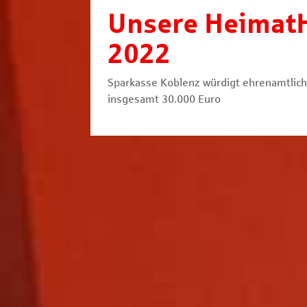
Unsere Heimat
2022
Sparkasse Koblenz würdigt ehrenamtlic
insgesamt 30.000 Euro