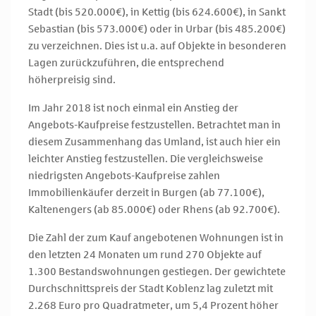
Stadt (bis 520.000€), in Kettig (bis 624.600€), in Sankt
Sebastian (bis 573.000€) oder in Urbar (bis 485.200€)
zu verzeichnen. Dies ist u.a. auf Objekte in besonderen
Lagen zurückzuführen, die entsprechend
höherpreisig sind.
Im Jahr 2018 ist noch einmal ein Anstieg der
Angebots-Kaufpreise festzustellen. Betrachtet man in
diesem Zusammenhang das Umland, ist auch hier ein
leichter Anstieg festzustellen. Die vergleichsweise
niedrigsten Angebots-Kaufpreise zahlen
Immobilienkäufer derzeit in Burgen (ab 77.100€),
Kaltenengers (ab 85.000€) oder Rhens (ab 92.700€).
Die Zahl der zum Kauf angebotenen Wohnungen ist in
den letzten 24 Monaten um rund 270 Objekte auf
1.300 Bestandswohnungen gestiegen. Der gewichtete
Durchschnittspreis der Stadt Koblenz lag zuletzt mit
2.268 Euro pro Quadratmeter, um 5,4 Prozent höher