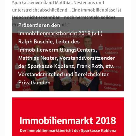
Sparkassenvorstand Matthias Nester aus und
unterstreicht abschließend: „Eine Immobilienblase ist
jedoch nicht erkennbar – noch herrscht ein solides
Präsentieren den
Preis-/ Leistungsverhältnis.“
Immobilienmarktbericht 2018 (v.l.)
Ralph Buschle, Leiter des
ImmobilienvermittlungsCenters,
Matthias Nester, Vorstandsvorsitzender
der Sparkasse Koblenz, Frank Roth, stv.
Vorstandsmitglied und Bereichsleiter
Privatkunden