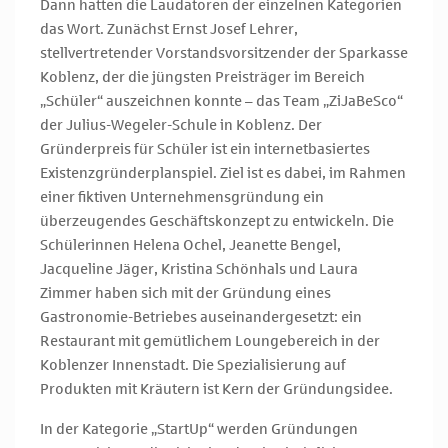
Dann hatten die Laudatoren der einzelnen Kategorien
das Wort. Zunächst Ernst Josef Lehrer,
stellvertretender Vorstandsvorsitzender der Sparkasse
Koblenz, der die jüngsten Preisträger im Bereich
„Schüler“ auszeichnen konnte – das Team „ZiJaBeSco“
der Julius-Wegeler-Schule in Koblenz. Der
Gründerpreis für Schüler ist ein internetbasiertes
Existenzgründerplanspiel. Ziel ist es dabei, im Rahmen
einer fiktiven Unternehmensgründung ein
überzeugendes Geschäftskonzept zu entwickeln. Die
Schülerinnen Helena Ochel, Jeanette Bengel,
Jacqueline Jäger, Kristina Schönhals und Laura
Zimmer haben sich mit der Gründung eines
Gastronomie-Betriebes auseinandergesetzt: ein
Restaurant mit gemütlichem Loungebereich in der
Koblenzer Innenstadt. Die Spezialisierung auf
Produkten mit Kräutern ist Kern der Gründungsidee.
In der Kategorie „StartUp“ werden Gründungen