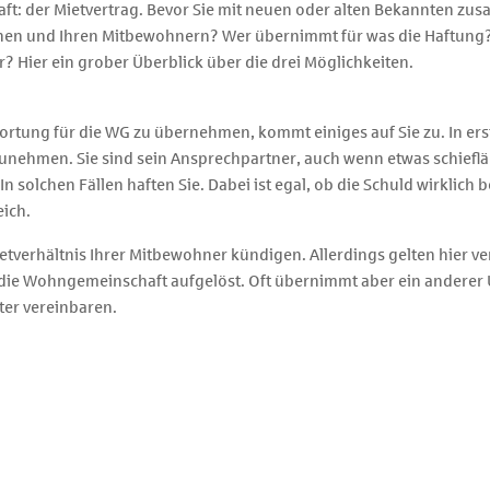
aft: der Mietvertrag. Bevor Sie mit neuen oder alten Bekannten zu
 Ihnen und Ihren Mitbewohnern? Wer übernimmt für was die Haftung
? Hier ein grober Überblick über die drei Möglichkeiten.
rtung für die WG zu übernehmen, kommt einiges auf Sie zu. In erste
nehmen. Sie sind sein Ansprechpartner, auch wenn etwas schieflä
 solchen Fällen haften Sie. Dabei ist egal, ob die Schuld wirklich 
eich.
tverhältnis Ihrer Mitbewohner kündigen. Allerdings gelten hier ve
d die Wohngemeinschaft aufgelöst. Oft übernimmt aber ein anderer
ter vereinbaren.
tbewohnern als Hauptmieter festgelegt werden. Wenn der Vermieter
 müssen Sie sich, sollte es zu einer Auflösung kommen, mit der
bewohner verlassen können. Hat ein anderer etwa seine Miete nicht g
nte gesamtschuldnerische Haftung. Der Vermieter hat so eine gewi