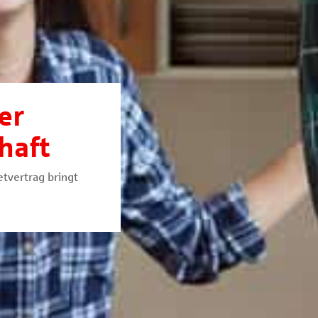
er
haft
etvertrag bringt