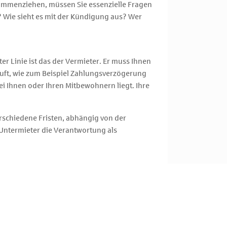
sammenziehen, müssen Sie essenzielle Fragen
? Wie sieht es mit der Kündigung aus? Wer
r Linie ist das der Vermieter. Er muss Ihnen
uft, wie zum Beispiel Zahlungsverzögerung
bei Ihnen oder Ihren Mitbewohnern liegt. Ihre
rschiedene Fristen, abhängig von der
 Untermieter die Verantwortung als
 etwas mitzuteilen hat, muss er es dann an
 Kündigung gemeinsam an ihn wenden. Auch bei
ezahlt, kann der Vermieter sein Geld auch von
sse Sicherheit. Daher bevorzugen viele