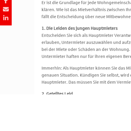
Er ist die Grundlage für jede Wohngemeinsch
klären. Wie ist das Mietverhältnis zwischen
fällt die Entscheidung über neue Mitbewohner
1. Die Leiden des jungen Hauptmieters
Entscheiden Sie sich als Hauptmieter Verantwo
erlauben, Untermieter auszuwählen und aufzu
bei der Miete oder Schäden an der Wohnung. In
Untermieter haften nur für ihren eigenen Ber
Immerhin: Als Hauptmieter können Sie das Mie
genauen Situation. Kündigen Sie selbst, wir
Hauptmieter. Das müssen Sie mit dem Vermie
2. Geteiltes Leid
Sie können aber auch gemeinsam mit allen Mi
alle Bewohner der WG adressieren. Umgekehrt
dieser Variante sollten Sie sich auf Ihre Mit
Ihnen verlangen. Dahinter steckt die sogenan
Wohnungseigentümer diese Variante.