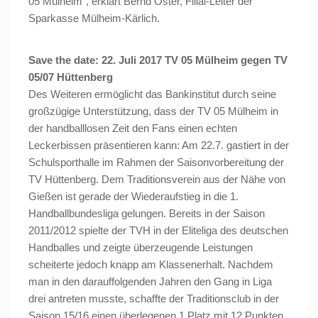
05 Mülheim“, erklärt Bernd Oster, Filial-Leiter der
Sparkasse Mülheim-Kärlich.
Save the date: 22. Juli 2017 TV 05 Mülheim gegen TV
05/07 Hüttenberg
Des Weiteren ermöglicht das Bankinstitut durch seine
großzügige Unterstützung, dass der TV 05 Mülheim in
der handballlosen Zeit den Fans einen echten
Leckerbissen präsentieren kann: Am 22.7. gastiert in der
Schulsporthalle im Rahmen der Saisonvorbereitung der
TV Hüttenberg. Dem Traditionsverein aus der Nähe von
Gießen ist gerade der Wiederaufstieg in die 1.
Handballbundesliga gelungen. Bereits in der Saison
2011/2012 spielte der TVH in der Eliteliga des deutschen
Handballes und zeigte überzeugende Leistungen
scheiterte jedoch knapp am Klassenerhalt. Nachdem
man in den darauffolgenden Jahren den Gang in Liga
drei antreten musste, schaffte der Traditionsclub in der
Saison 15/16 einen überlegenen 1.Platz mit 12 Punkten