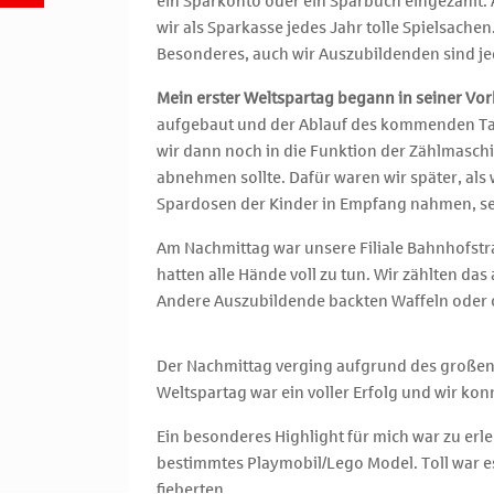
ein Sparkonto oder ein Sparbuch eingezahlt.
wir als Sparkasse jedes Jahr tolle Spielsachen
Besonderes, auch wir Auszubildenden sind je
Mein erster Weltspartag begann in seiner Vo
aufgebaut und der Ablauf des kommenden T
wir dann noch in die Funktion der Zählmaschi
abnehmen sollte. Dafür waren wir später, als 
Spardosen der Kinder in Empfang nahmen, s
Am Nachmittag war unsere Filiale Bahnhofst
hatten alle Hände voll zu tun. Wir zählten d
Andere Auszubildende backten Waffeln oder 
Der Nachmittag verging aufgrund des großen 
Weltspartag war ein voller Erfolg und wir ko
Ein besonderes Highlight für mich war zu erle
bestimmtes Playmobil/Lego Model. Toll war es
fieberten.