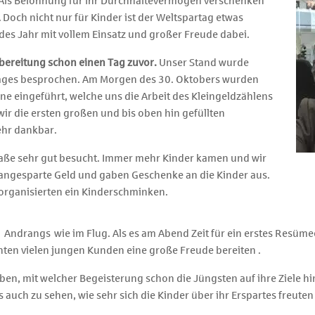
 Als Belohnung für ihr Durchhaltevermögen verschenken
. Doch nicht nur für Kinder ist der Weltspartag etwas
des Jahr mit vollem Einsatz und großer Freude dabei.
rbereitung schon einen Tag zuvor.
Unser Stand wurde
ages besprochen. Am Morgen des 30. Oktobers wurden
ne eingeführt, welche uns die Arbeit des Kleingeldzählens
wir die ersten großen und bis oben hin gefüllten
ehr dankbar.
raße sehr gut besucht. Immer mehr Kinder kamen und wir
as angesparte Geld und gaben Geschenke an die Kinder aus.
organisierten ein Kinderschminken.
Andrangs wie im Flug. Als es am Abend Zeit für ein erstes Resümee
nnten vielen jungen Kunden eine große Freude bereiten .
ben, mit welcher Begeisterung schon die Jüngsten auf ihre Ziele hi
 auch zu sehen, wie sehr sich die Kinder über ihr Erspartes freute